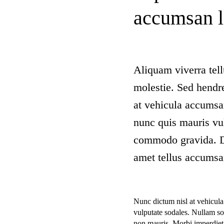
accumsan l
Aliquam viverra tell
molestie. Sed hendr
at vehicula accumsan
nunc quis mauris vul
commodo gravida. Do
amet tellus accumsan
Nunc dictum nisl at vehicula
vulputate sodales. Nullam soll
non mauris. Morbi imperdiet el