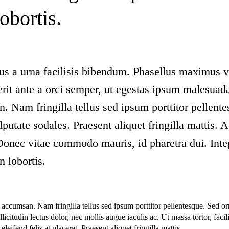
obortis.
us a urna facilisis bibendum. Phasellus maximus v
erit ante a orci semper, ut egestas ipsum malesuad
. Nam fringilla tellus sed ipsum porttitor pellent
putate sodales. Praesent aliquet fringilla mattis. A
nec vitae commodo mauris, id pharetra dui. Inte
 lobortis.
 accumsan. Nam fringilla tellus sed ipsum porttitor pellentesque. Sed o
icitudin lectus dolor, nec mollis augue iaculis ac. Ut massa tortor, facilis
eifend felis at placerat. Praesent aliquet fringilla mattis.