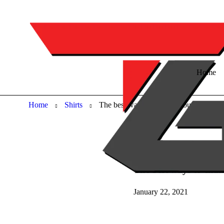
Home
Home
Shirts
The best ways to change your summer 
Fashion
Women
The best ways to ch
January 22, 2021