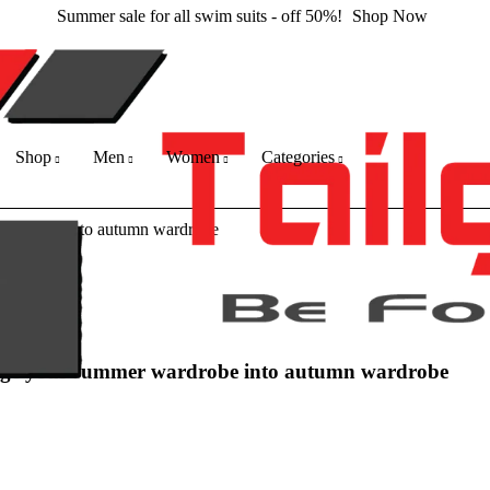
Summer sale for all swim suits - off 50%!
Shop Now
Shop
Men
Women
Categories
wardrobe into autumn wardrobe
ange your summer wardrobe into autumn wardrobe